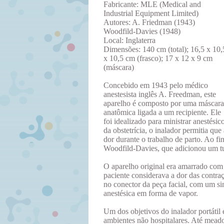
Fabricante: MLE (Medical and
Industrial Equipment Limited)
Autores: A. Friedman (1943)
Woodfild-Davies (1948)
Local: Inglaterra
Dimensões: 140 cm (total); 16,5 x 10,
x 10,5 cm (frasco); 17 x 12 x 9 cm
(máscara)
Concebido em 1943 pelo médico
anestesista inglês A. Freedman, este
aparelho é composto por uma máscara
anatômica ligada a um recipiente. Ele
foi idealizado para ministrar anestés
da obstetrícia, o inalador permitia qu
dor durante o trabalho de parto. Ao fi
Woodfild-Davies, que adicionou um tub
O aparelho original era amarrado com
paciente considerava a dor das contraç
no conector da peça facial, com um si
anestésica em forma de vapor.
Um dos objetivos do inalador portátil 
ambientes não hospitalares. Até mead