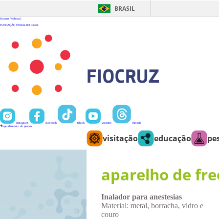
Ir
para
BRASIL
o
conteúdo
Fiocruz
Webmail
FUNDAÇÃO OSWALDO CRUZ
instagram
facebook
tiktok
youtube
threads
agendamento de grupos
visitação
educação
pe
aparelho de fr
Inalador para anestesias
Material: metal, borracha, vidro e
couro