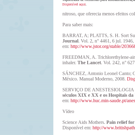
Disponível aqui
.
nitroso, que oferecia menos efeitos col
Para saber mais:
BARRAT, A; PLATTS, S. H. Sort Surve
Journal
. Vol. 2, n° 4461, 6 jul. 1946
em:
http://www.jstor.org/stable/20366
FREEDMAN, A. Trichlorethylene-air ana
inhaler.
The Lancet
. Vol. 242, n° 62
SÁNCHEZ, Antonio Leonel Canto; G
México. Manual Moderno, 2008.
Disp
SERVIÇO DE ANESTESIOLOGIA
séculos XIX e XX e os Hospitais d
em:
http://www.huc.min-saude.pt/anes
Vídeo
Science Aids Mothers.
Pain relief for
Disponível em:
http://www.britishpat