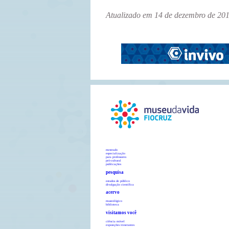
Atualizado em 14 de dezembro de 20
mestrado
especialização
para professores
pró-cultural
publicações
pesquisa
estudos de público
divulgação científica
acervo
museológico
biblioteca
visitamos você
ciência móvel
exposições itinerantes