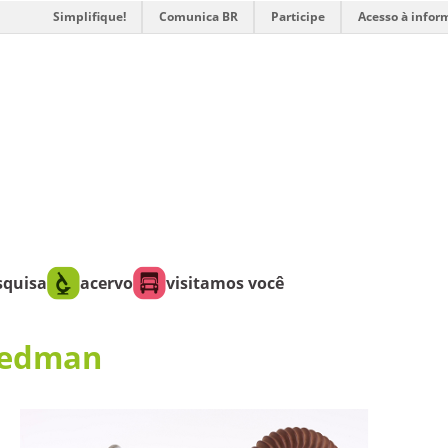
Simplifique!
Comunica BR
Participe
Acesso à infor
squisa
acervo
visitamos você
eedman