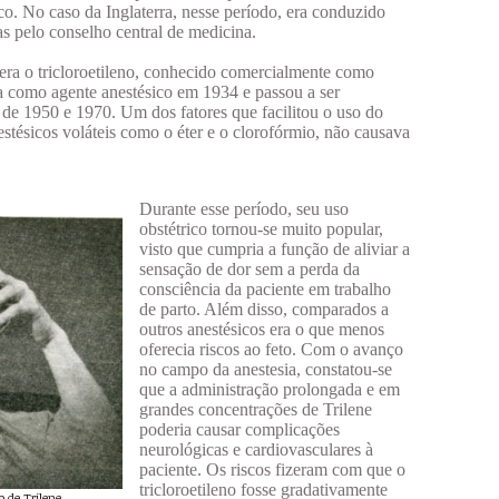
o. No caso da Inglaterra, nesse período, era conduzido
das pelo conselho central de medicina.
era o tricloroetileno, conhecido comercialmente como
ida como agente anestésico em 1934 e passou a ser
 de 1950 e 1970. Um dos fatores que facilitou o uso do
nestésicos voláteis como o éter e o clorofórmio, não causava
Durante esse período, seu uso
obstétrico tornou-se muito popular,
visto que cumpria a função de aliviar a
sensação de dor sem a perda da
consciência da paciente em trabalho
de parto. Além disso, comparados a
outros anestésicos era o que menos
oferecia riscos ao feto. Com o avanço
no campo da anestesia, constatou-se
que a administração prolongada e em
grandes concentrações de Trilene
poderia causar complicações
neurológicas e cardiovasculares à
paciente. Os riscos fizeram com que o
tricloroetileno fosse gradativamente
 de Trilene.