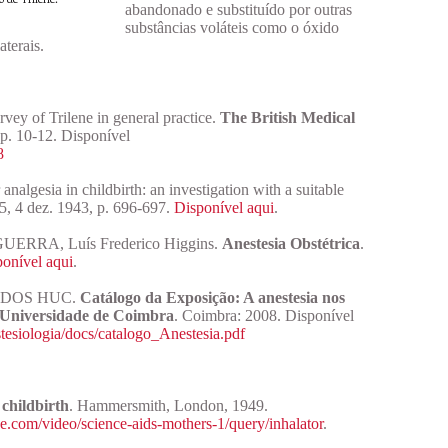
abandonado e substituído por outras
substâncias voláteis como o óxido
aterais.
y of Trilene in general practice.
The British Medical
, p. 10-12. Disponível
8
lgesia in childbirth: an investigation with a suitable
75, 4 dez. 1943, p. 696-697.
Disponível aqui
.
UERRA, Luís Frederico Higgins.
Anestesia Obstétrica
.
onível aqui
.
 DOS HUC.
Catálogo da Exposição: A anestesia nos
a Universidade de Coimbra
. Coimbra: 2008. Disponível
tesiologia/docs/catalogo_Anestesia.pdf
 childbirth
. Hammersmith, London, 1949.
he.com/video/science-aids-mothers-1/query/inhalator
.