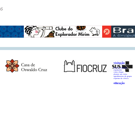
16
visitação
área de visitação
exposições
como chegar
planeje sua visita
agendamento de grupos
expresso da ciência
educação