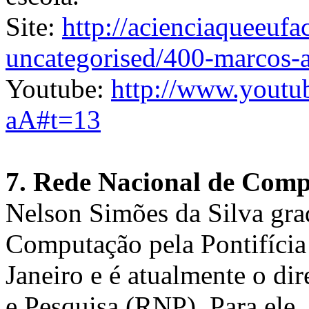
Site:
http://acienciaqueeufa
uncategorised/400-marcos-a
Youtube:
http://www.yout
aA#t=13
7. Rede Nacional de Comp
Nelson Simões da Silva gr
Computação pela Pontifícia
Janeiro e é atualmente o di
e Pesquisa (RNP). Para ele, 