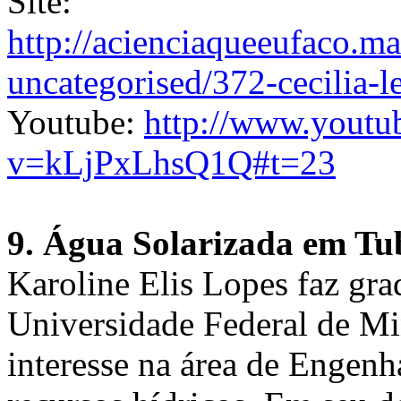
Site:
http://acienciaqueeufaco.ma
uncategorised/372-cecilia-l
Youtube:
http://www.youtu
v=kLjPxLhsQ1Q#t=23
9. Água Solarizada em Tu
Karoline Elis Lopes faz gr
Universidade Federal de Mi
interesse na área de Engen