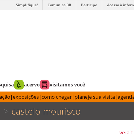
Simplifique!
Comunica BR
Participe
Acesso à infor
squisa
acervo
visitamos você
tação
|
exposições
|
como chegar
|
planeje sua visita
|
agend
castelo mourisco
veja 