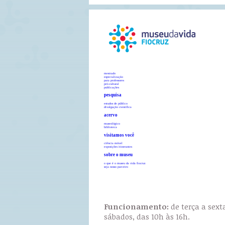
mestrado
especialização
para professores
pró-cultural
publicações
pesquisa
estudos de público
divulgação científica
acervo
museológico
biblioteca
visitamos você
ciência móvel
exposições itinerantes
sobre o museu
o que é o museu da vida fiocruz
seja nosso parceiro
Funcionamento:
de terça a sext
sábados, das 10h às 16h.