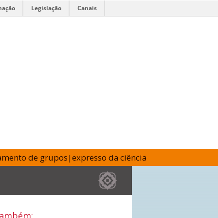
mação
Legislação
Canais
amento de grupos
|
expresso da ciência
também: