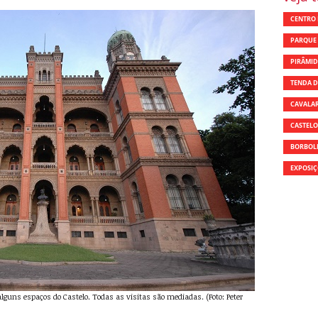
CENTRO 
PARQUE 
PIRÂMID
TENDA D
CAVALA
CASTEL
BORBOL
EXPOSIÇ
 alguns espaços do Castelo. Todas as visitas são mediadas. (Foto: Peter