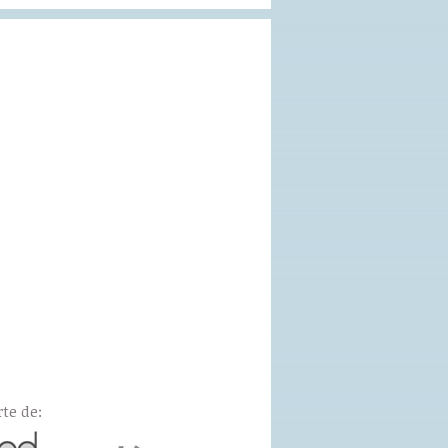
te de: