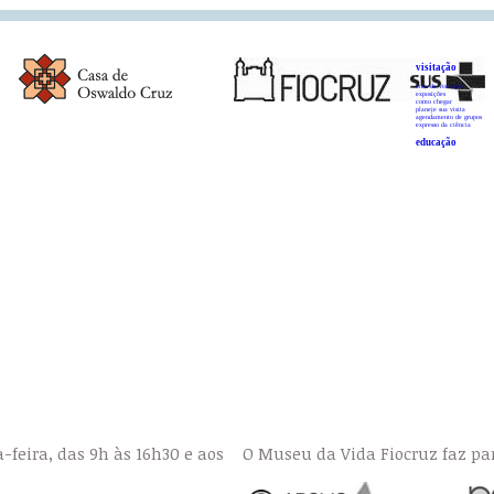
visitação
área de visitação
exposições
como chegar
planeje sua visita
agendamento de grupos
expresso da ciência
educação
a-feira, das 9h às 16h30 e aos
O Museu da Vida Fiocruz faz par