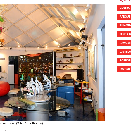
CENTRO 
PARQUE 
PIRÂMID
TENDA D
CAVALA
CASTEL
BORBOL
EXPOSIÇ
ositivos. (Foto: Peter Ilicciev)