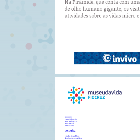
Na Pirâmide, que conta com uma
de olho humano gigante, os visi
atividades sobre as vidas micro 
mestrado
especialização
para professores
pró-cultural
publicações
pesquisa
estudos de público
divulgação científica