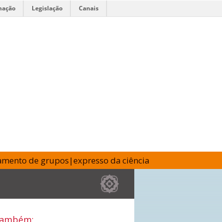
mação
Legislação
Canais
amento de grupos
|
expresso da ciência
também: