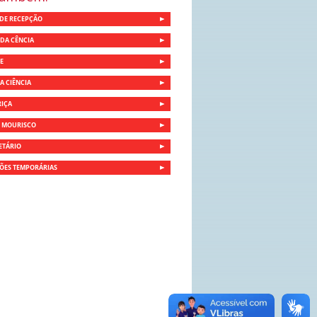
DE RECEPÇÃO
DA CÊNCIA
E
A CIÊNCIA
RIÇA
O MOURISCO
ETÁRIO
ÕES TEMPORÁRIAS