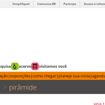
Simplifique!
Comunica BR
Participe
Acesso à infor
squisa
acervo
visitamos você
tação
|
exposições
|
como chegar
|
planeje sua visita
|
agend
pirâmide
veja 