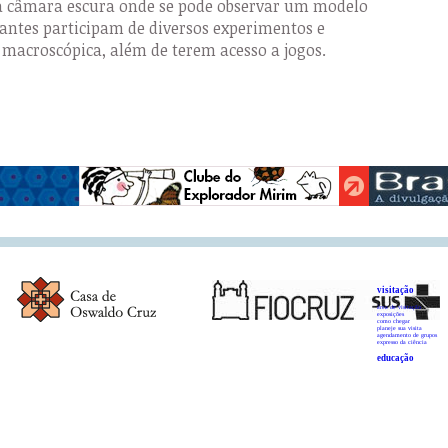
 câmara escura onde se pode observar um modelo
tantes participam de diversos experimentos e
e macroscópica, além de terem acesso a jogos.
visitação
área de visitação
exposições
como chegar
planeje sua visita
agendamento de grupos
expresso da ciência
educação