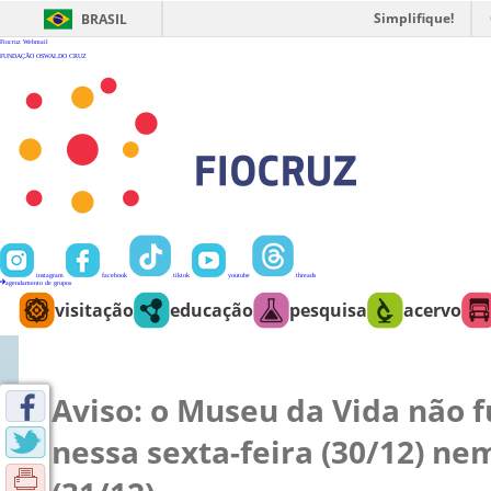
Ir
para
Simplifique!
BRASIL
o
conteúdo
Fiocruz
Webmail
FUNDAÇÃO OSWALDO CRUZ
instagram
facebook
tiktok
youtube
threads
agendamento de grupos
visitação
educação
pesquisa
acervo
Aviso: o Museu da Vida não 
nessa sexta-feira (30/12) n