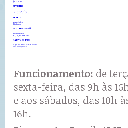
publicações
pesquisa
estudos de público
divulgação científica
acervo
museológico
biblioteca
visitamos você
ciência móvel
exposições itinerantes
sobre o museu
o que é o museu da vida fiocruz
seja nosso parceiro
Funcionamento:
de terç
sexta-feira, das 9h às 16
e aos sábados, das 10h à
16h.