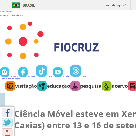
Ir
para
Simplifique!
BRASIL
o
conteúdo
Fiocruz
Webmail
FUNDAÇÃO OSWALDO CRUZ
instagram
facebook
tiktok
youtube
threads
agendamento de grupos
visitação
educação
pesquisa
acervo
Ciência Móvel esteve em Xe
Caxias) entre 13 e 16 de set