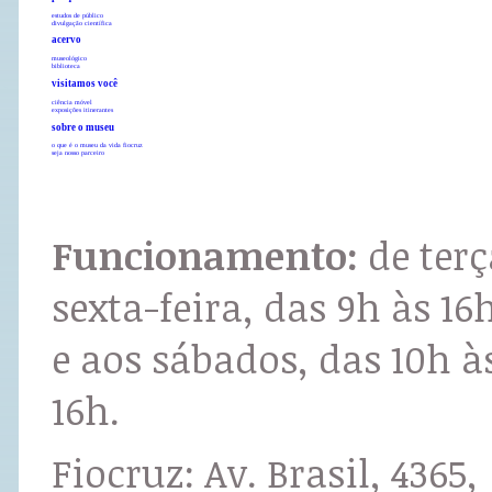
estudos de público
divulgação científica
acervo
museológico
biblioteca
visitamos você
ciência móvel
exposições itinerantes
sobre o museu
o que é o museu da vida fiocruz
seja nosso parceiro
Funcionamento:
de terç
sexta-feira, das 9h às 16
e aos sábados, das 10h à
16h.
Fiocruz: Av. Brasil, 4365,