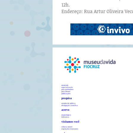
12h.
Endereço: Rua Artur Oliveira Vecc
mestrado
especialização
para professores
pró-cultural
publicações
pesquisa
estudos de público
divulgação científica
acervo
museológico
biblioteca
visitamos você
ciência móvel
exposições itinerantes