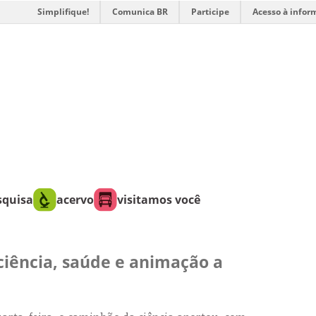
Simplifique!
Comunica BR
Participe
Acesso à infor
squisa
acervo
visitamos você
ciência, saúde e animação a