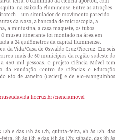
quarta-feira, o caminhão da ciência aportou, com
squita, na Baixada Fluminense. Entre as atrações
 Girotech – um simulador de movimento parecido
autas da Nasa, a bancada de microscopia, a
na, a miniusina, a casa maquete, os tubos
s. O museu itinerante foi montado na área em
tuada a 24 quilômetros da capital fluminense.
eu da Vida/Casa de Oswaldo Cruz/Fiocruz. Em seis
rcorreu mais de 60 municípios da região sudeste do
r a 450 mil pessoas. O projeto Ciência Móvel tem
ria da Fundação Centro de Ciências e Educação
 do Rio de Janeiro (Cecierj) e de Bio-Manguinhos
useudavida.fiocruz.br/cienciamovel
 12h e das 14h às 17h; quinta-feira, 8h às 12h, das
-feira, 8h às 12h e das 14h às 17h; sábado, das 8h às