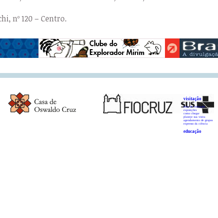
hi, nº 120 – Centro.
visitação
área de visitação
exposições
como chegar
planeje sua visita
agendamento de grupos
expresso da ciência
educação