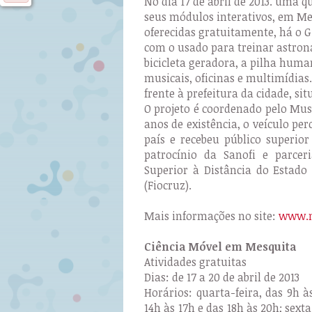
No dia 17 de abril de 2013. uma 
seus módulos interativos, em Me
oferecidas gratuitamente, há o
com o usado para treinar astron
bicicleta geradora, a pilha huma
musicais, oficinas e multimídia
frente à prefeitura da cidade, si
O projeto é coordenado pelo Mus
anos de existência, o veículo pe
país e recebeu público superio
patrocínio da Sanofi e parce
Superior à Distância do Estado
(Fiocruz).
Mais informações no site:
www.m
Ciência Móvel em Mesquita
Atividades gratuitas
Dias: de 17 a 20 de abril de 2013
Horários: quarta-feira, das 9h às
14h às 17h e das 18h às 20h; sexta