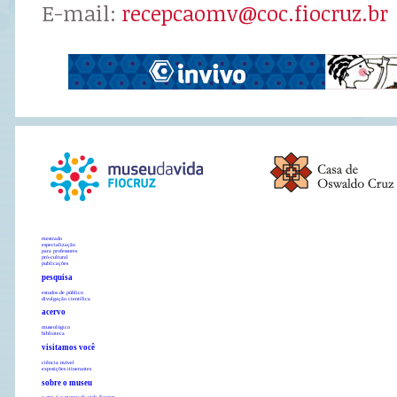
E-mail:
recepcaomv@coc.fiocruz.br
mestrado
especialização
para professores
pró-cultural
publicações
pesquisa
estudos de público
divulgação científica
acervo
museológico
biblioteca
visitamos você
ciência móvel
exposições itinerantes
sobre o museu
o que é o museu da vida fiocruz