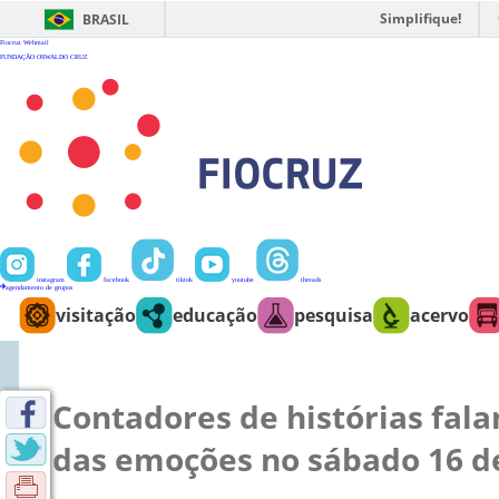
Ir
para
Simplifique!
BRASIL
o
conteúdo
Fiocruz
Webmail
FUNDAÇÃO OSWALDO CRUZ
instagram
facebook
tiktok
youtube
threads
agendamento de grupos
visitação
educação
pesquisa
acervo
Contadores de histórias fal
das emoções no sábado 16 de