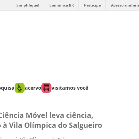
Simplifique!
Comunica BR
Participe
Acesso à infor
squisa
acervo
visitamos você
Ciência Móvel leva ciência,
 à Vila Olímpica do Salgueiro