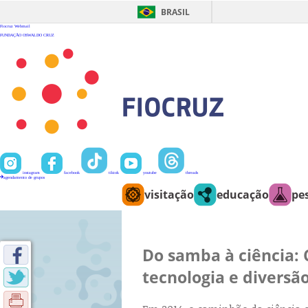
Ir
para
BRASIL
o
conteúdo
Fiocruz
Webmail
FUNDAÇÃO OSWALDO CRUZ
instagram
facebook
tiktok
youtube
threads
agendamento de grupos
visitação
educação
pe
Do samba à ciência: 
tecnologia e diversão