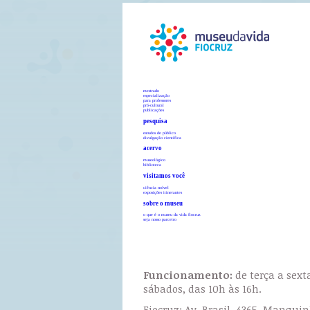
mestrado
especialização
para professores
pró-cultural
publicações
pesquisa
estudos de público
divulgação científica
acervo
museológico
biblioteca
visitamos você
ciência móvel
exposições itinerantes
sobre o museu
o que é o museu da vida fiocruz
seja nosso parceiro
Funcionamento:
de terça a sext
sábados, das 10h às 16h.
Fiocruz: Av. Brasil, 4365, Manguin