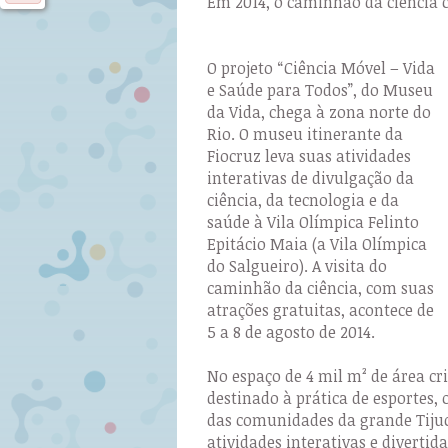
Em 2014, o caminhão da ciência c
O projeto “Ciência Móvel – Vida
e Saúde para Todos”, do Museu
da Vida, chega à zona norte do
Rio. O museu itinerante da
Fiocruz leva suas atividades
interativas de divulgação da
ciência, da tecnologia e da
saúde à Vila Olímpica Felinto
Epitácio Maia (a Vila Olímpica
do Salgueiro). A visita do
caminhão da ciência, com suas
atrações gratuitas, acontece de
5 a 8 de agosto de 2014.
No espaço de 4 mil m² de área cr
destinado à prática de esportes, 
das comunidades da grande Tijuc
atividades interativas e divertid