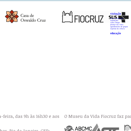
visitação
área de visitação
exposições
como chegar
planeje sua visita
agendamento de grupos
expresso da ciência
educação
a-feira, das 9h às 16h30 e aos
O Museu da Vida Fiocruz faz par
hos, Rio de Janeiro. CEP: