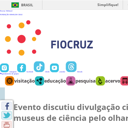
Ir
para
Simplifique!
BRASIL
o
conteúdo
Fiocruz
Webmail
FUNDAÇÃO OSWALDO CRUZ
instagram
facebook
tiktok
youtube
threads
agendamento de grupos
visitação
educação
pesquisa
acervo
Evento discutiu divulgação ci
museus de ciência pelo olhar