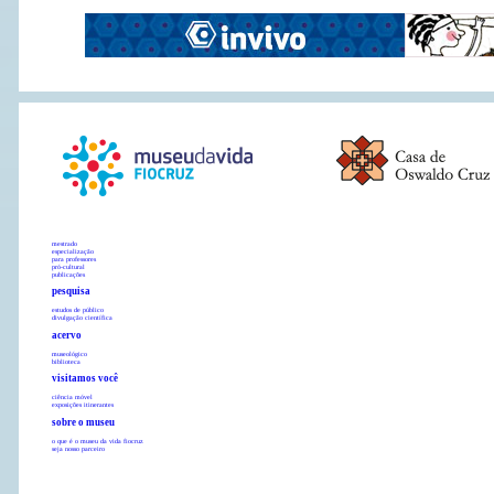
mestrado
especialização
para professores
pró-cultural
publicações
pesquisa
estudos de público
divulgação científica
acervo
museológico
biblioteca
visitamos você
ciência móvel
exposições itinerantes
sobre o museu
o que é o museu da vida fiocruz
seja nosso parceiro