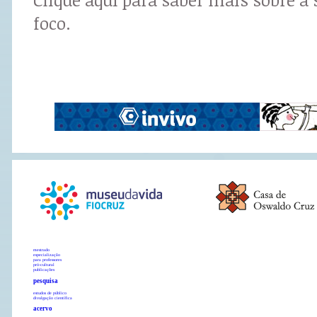
foco.
mestrado
especialização
para professores
pró-cultural
publicações
pesquisa
estudos de público
divulgação científica
acervo