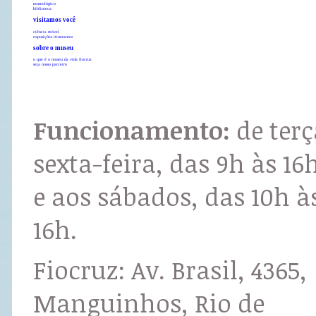
museológico
biblioteca
visitamos você
ciência móvel
exposições itinerantes
sobre o museu
o que é o museu da vida fiocruz
seja nosso parceiro
Funcionamento:
de terç
sexta-feira, das 9h às 16
e aos sábados, das 10h à
16h.
Fiocruz: Av. Brasil, 4365,
Manguinhos, Rio de