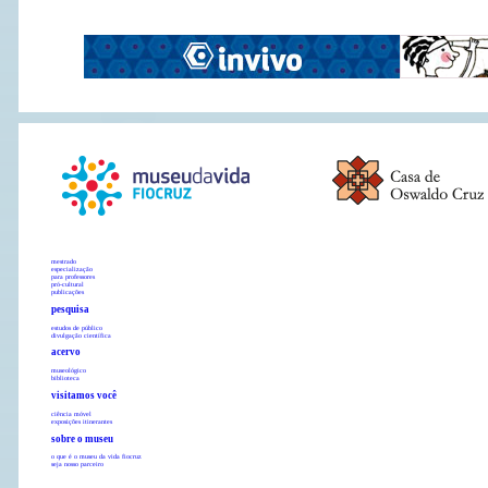
mestrado
especialização
para professores
pró-cultural
publicações
pesquisa
estudos de público
divulgação científica
acervo
museológico
biblioteca
visitamos você
ciência móvel
exposições itinerantes
sobre o museu
o que é o museu da vida fiocruz
seja nosso parceiro