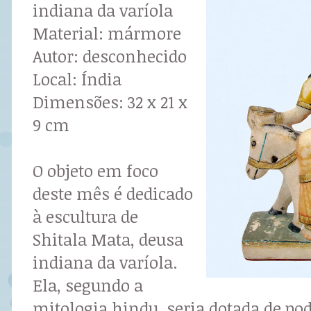
indiana da varíola
Material: mármore
Autor: desconhecido
Local: Índia
Dimensões: 32 x 21 x
9 cm
O objeto em foco
deste mês é dedicado
à escultura de
Shitala Mata, deusa
indiana da varíola.
Ela, segundo a
mitologia hindu, seria dotada de po