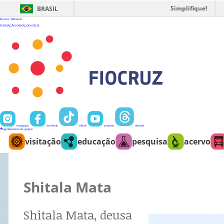
Ir
para
Simplifique!
BRASIL
o
conteúdo
Fiocruz
Webmail
FUNDAÇÃO OSWALDO CRUZ
instagram
facebook
tiktok
youtube
threads
agendamento de grupos
visitação
educação
pesquisa
acervo
Shitala Mata
Shitala Mata, deusa