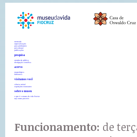
mestrado
especialização
para professores
pró-cultural
publicações
pesquisa
estudos de público
divulgação científica
acervo
museológico
biblioteca
visitamos você
ciência móvel
exposições itinerantes
sobre o museu
o que é o museu da vida fiocruz
seja nosso parceiro
Funcionamento:
de terç