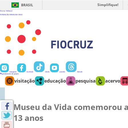
Ir
para
Simplifique!
BRASIL
o
conteúdo
Fiocruz
Webmail
FUNDAÇÃO OSWALDO CRUZ
instagram
facebook
tiktok
youtube
threads
agendamento de grupos
visitação
educação
pesquisa
acervo
Museu da Vida comemorou a
13 anos