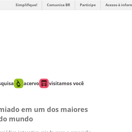
Simplifique!
Comunica BR
Participe
Acesso à infor
squisa
acervo
visitamos você
emiado em um dos maiores
 do mundo