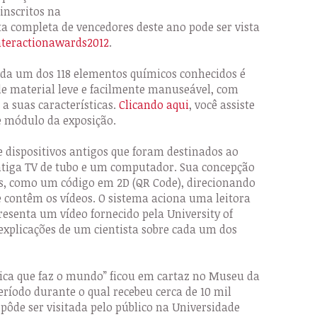
inscritos na
ista completa de vencedores deste ano pode ser vista
nteractionawards2012
.
ada um dos 118 elementos químicos conhecidos é
de material leve e facilmente manuseável, com
 a suas características.
Clicando aqui
, você assiste
e módulo da exposição.
de dispositivos antigos que foram destinados ao
tiga TV de tubo e um computador. Sua concepção
s, como um código em 2D (QR Code), direcionando
ue contêm os vídeos. O sistema aciona uma leitora
presenta um vídeo fornecido pela University of
xplicações de um cientista sobre cada um dos
ica que faz o mundo” ficou em cartaz no Museu da
período durante o qual recebeu cerca de 10 mil
pôde ser visitada pelo público na Universidade