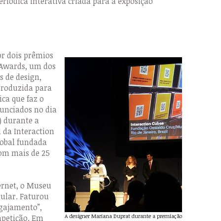
eriódica interativa criada para a exposição
or dois prêmios
n Awards, um dos
s de design,
 produzida para
ca que faz o
unciados no dia
) durante a
 da Interaction
global fundada
om mais de 25
ernet, o Museu
pular. Faturou
gajamento”,
A designer Mariana Duprat durante a premiação
ompetição. Em