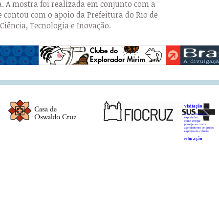
a. A mostra foi realizada em conjunto com a
e contou com o apoio da Prefeitura do Rio de
Ciência, Tecnologia e Inovação.
visitação
área de visitação
exposições
como chegar
planeje sua visita
agendamento de grupos
expresso da ciência
educação