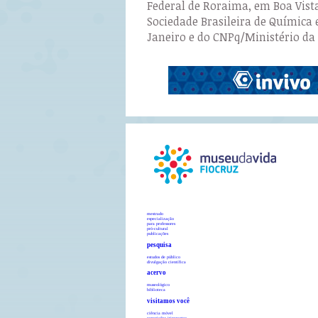
Federal de Roraima, em Boa Vist
Sociedade Brasileira de Química 
Janeiro e do CNPq/Ministério da 
mestrado
especialização
para professores
pró-cultural
publicações
pesquisa
estudos de público
divulgação científica
acervo
museológico
biblioteca
visitamos você
ciência móvel
exposições itinerantes