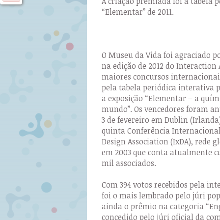
A criação premiada foi a tabela p
“Elementar” de 2011.
O Museu da Vida foi agraciado p
na edição de 2012 do Interactio
maiores concursos internacionai
pela tabela periódica interativa
a exposição “Elementar – a quími
mundo”. Os vencedores foram an
3 de fevereiro em Dublin (Irlanda
quinta Conferência Internacional
Design Association (IxDA), rede 
em 2003 que conta atualmente c
mil associados.
Com 394 votos recebidos pela int
foi o mais lembrado pelo júri po
ainda o prêmio na categoria “En
concedido pelo júri oficial da c