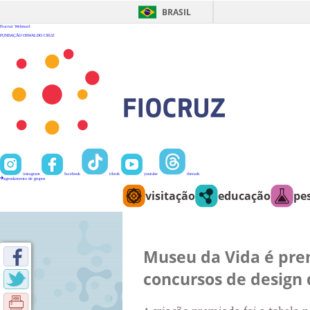
Ir
para
BRASIL
o
conteúdo
Fiocruz
Webmail
FUNDAÇÃO OSWALDO CRUZ
instagram
facebook
tiktok
youtube
threads
agendamento de grupos
visitação
educação
pe
Museu da Vida é pr
concursos de design