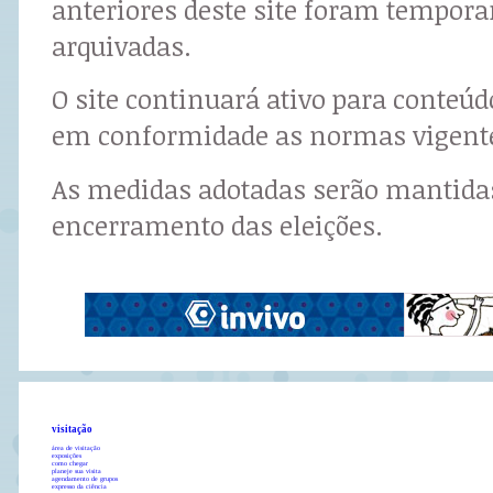
anteriores deste site foram tempor
arquivadas.
O site continuará ativo para conteú
em conformidade as normas vigent
As medidas adotadas serão mantidas
encerramento das eleições.
visitação
área de visitação
exposições
como chegar
planeje sua visita
agendamento de grupos
expresso da ciência