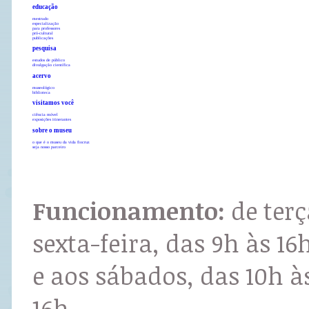
educação
mestrado
especialização
para professores
pró-cultural
publicações
pesquisa
estudos de público
divulgação científica
acervo
museológico
biblioteca
visitamos você
ciência móvel
exposições itinerantes
sobre o museu
o que é o museu da vida fiocruz
seja nosso parceiro
Funcionamento:
de terç
sexta-feira, das 9h às 16
e aos sábados, das 10h à
16h.