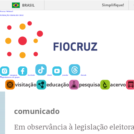
Ir
para
Simplifique!
BRASIL
o
conteúdo
Fiocruz
Webmail
FUNDAÇÃO OSWALDO CRUZ
instagram
facebook
tiktok
youtube
threads
agendamento de grupos
visitação
educação
pesquisa
acervo
comunicado
Em observância à legislação eleitora