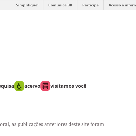
Simplifique!
Comunica BR
Participe
Acesso à infor
squisa
acervo
visitamos você
oral, as publicações anteriores deste site foram