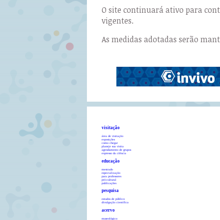
O site continuará ativo para co
vigentes.
As medidas adotadas serão manti
visitação
área de visitação
exposições
como chegar
planeje sua visita
agendamento de grupos
expresso da ciência
educação
mestrado
especialização
para professores
pró-cultural
publicações
pesquisa
estudos de público
divulgação científica
acervo
museológico