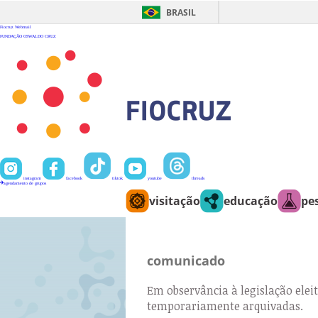
Ir
para
BRASIL
o
conteúdo
Fiocruz
Webmail
FUNDAÇÃO OSWALDO CRUZ
instagram
facebook
tiktok
youtube
threads
agendamento de grupos
visitação
educação
pe
comunicado
Em observância à legislação eleit
temporariamente arquivadas.