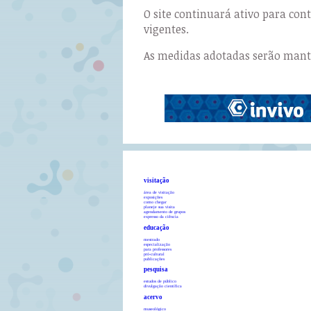
O site continuará ativo para co
vigentes.
As medidas adotadas serão manti
visitação
área de visitação
exposições
como chegar
planeje sua visita
agendamento de grupos
expresso da ciência
educação
mestrado
especialização
para professores
pró-cultural
publicações
pesquisa
estudos de público
divulgação científica
acervo
museológico