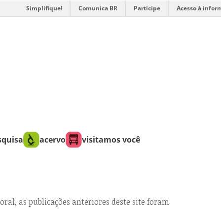
Simplifique!
Comunica BR
Participe
Acesso à infor
squisa
acervo
visitamos você
oral, as publicações anteriores deste site foram