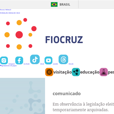
Ir
para
BRASIL
o
conteúdo
Fiocruz
Webmail
FUNDAÇÃO OSWALDO CRUZ
instagram
facebook
tiktok
youtube
threads
agendamento de grupos
visitação
educação
pe
comunicado
Em observância à legislação eleit
temporariamente arquivadas.