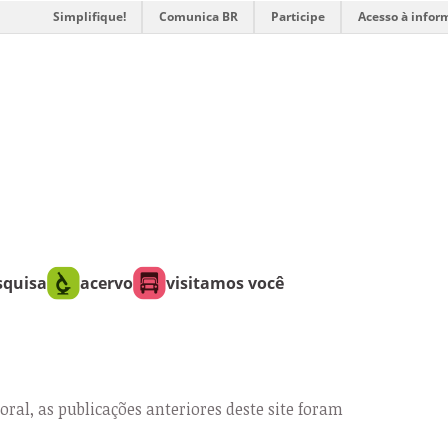
Simplifique!
Comunica BR
Participe
Acesso à infor
squisa
acervo
visitamos você
oral, as publicações anteriores deste site foram