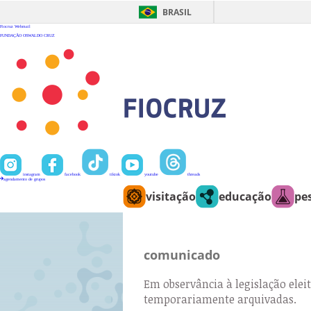
Ir
para
BRASIL
o
conteúdo
Fiocruz
Webmail
FUNDAÇÃO OSWALDO CRUZ
instagram
facebook
tiktok
youtube
threads
agendamento de grupos
visitação
educação
pe
comunicado
Em observância à legislação eleit
temporariamente arquivadas.