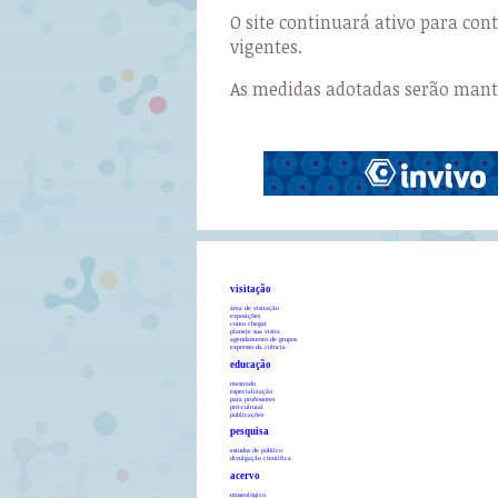
O site continuará ativo para co
vigentes.
As medidas adotadas serão manti
visitação
área de visitação
exposições
como chegar
planeje sua visita
agendamento de grupos
expresso da ciência
educação
mestrado
especialização
para professores
pró-cultural
publicações
pesquisa
estudos de público
divulgação científica
acervo
museológico