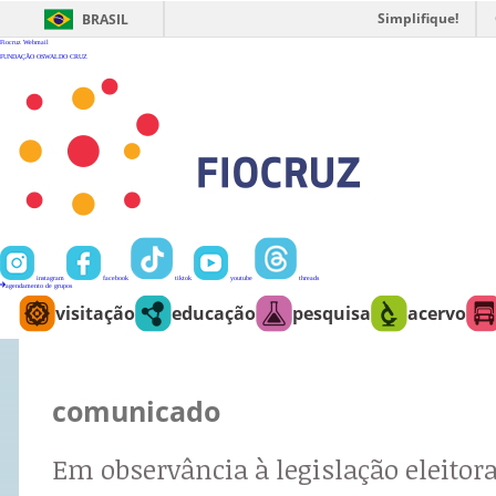
Ir
para
Simplifique!
BRASIL
o
conteúdo
Fiocruz
Webmail
FUNDAÇÃO OSWALDO CRUZ
instagram
facebook
tiktok
youtube
threads
agendamento de grupos
visitação
educação
pesquisa
acervo
comunicado
Em observância à legislação eleitora