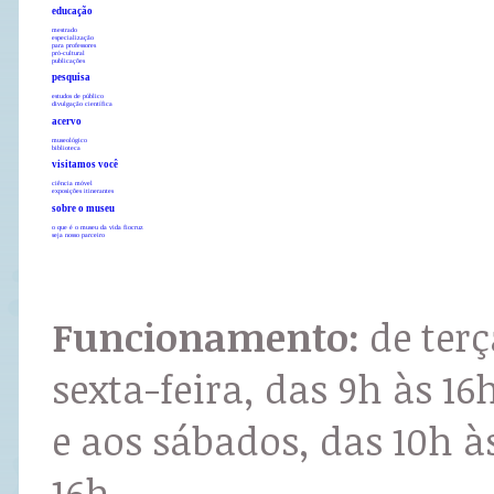
educação
mestrado
especialização
para professores
pró-cultural
publicações
pesquisa
estudos de público
divulgação científica
acervo
museológico
biblioteca
visitamos você
ciência móvel
exposições itinerantes
sobre o museu
o que é o museu da vida fiocruz
seja nosso parceiro
Funcionamento:
de terç
sexta-feira, das 9h às 16
e aos sábados, das 10h à
16h.