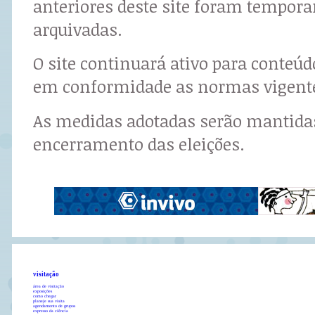
anteriores deste site foram tempor
arquivadas.
O site continuará ativo para conteú
em conformidade as normas vigent
As medidas adotadas serão mantidas
encerramento das eleições.
visitação
área de visitação
exposições
como chegar
planeje sua visita
agendamento de grupos
expresso da ciência