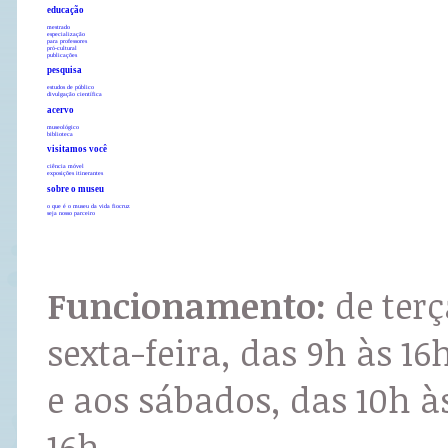
educação
mestrado
especialização
para professores
pró-cultural
publicações
pesquisa
estudos de público
divulgação científica
acervo
museológico
biblioteca
visitamos você
ciência móvel
exposições itinerantes
sobre o museu
o que é o museu da vida fiocruz
seja nosso parceiro
Funcionamento:
de terç
sexta-feira, das 9h às 16
e aos sábados, das 10h à
16h.