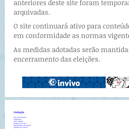
anteriores deste site foram tempor
arquivadas.
O site continuará ativo para conteú
em conformidade as normas vigent
As medidas adotadas serão mantidas
encerramento das eleições.
visitação
área de visitação
exposições
como chegar
planeje sua visita
agendamento de grupos
expresso da ciência