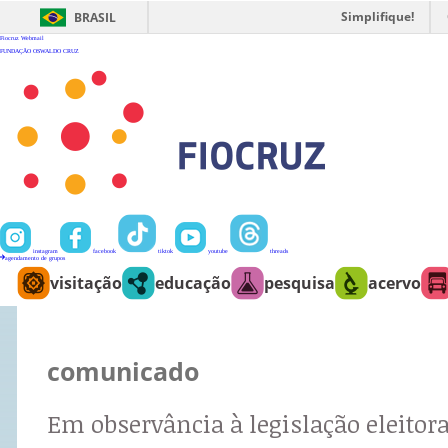
Ir
para
Simplifique!
BRASIL
o
conteúdo
Fiocruz
Webmail
FUNDAÇÃO OSWALDO CRUZ
instagram
facebook
tiktok
youtube
threads
agendamento de grupos
visitação
educação
pesquisa
acervo
comunicado
Em observância à legislação eleitora