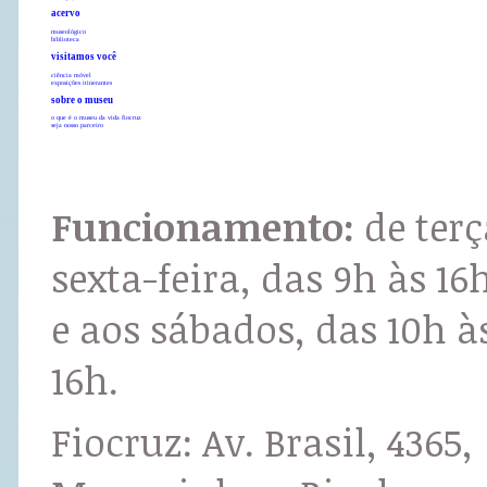
acervo
museológico
biblioteca
visitamos você
ciência móvel
exposições itinerantes
sobre o museu
o que é o museu da vida fiocruz
seja nosso parceiro
Funcionamento:
de terç
sexta-feira, das 9h às 16
e aos sábados, das 10h à
16h.
Fiocruz: Av. Brasil, 4365,