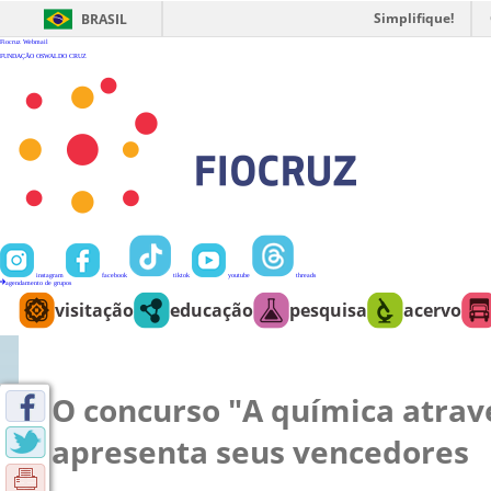
Ir
para
Simplifique!
BRASIL
o
conteúdo
Fiocruz
Webmail
FUNDAÇÃO OSWALDO CRUZ
instagram
facebook
tiktok
youtube
threads
agendamento de grupos
visitação
educação
pesquisa
acervo
O concurso "A química atrav
apresenta seus vencedores