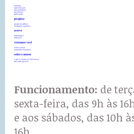
mestrado
especialização
para professores
pró-cultural
publicações
pesquisa
estudos de público
divulgação científica
acervo
museológico
biblioteca
visitamos você
ciência móvel
exposições itinerantes
sobre o museu
o que é o museu da vida fiocruz
seja nosso parceiro
Funcionamento:
de terç
sexta-feira, das 9h às 16
e aos sábados, das 10h à
16h.