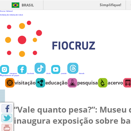
Ir
para
Simplifique!
BRASIL
o
conteúdo
Fiocruz
Webmail
FUNDAÇÃO OSWALDO CRUZ
instagram
facebook
tiktok
youtube
threads
agendamento de grupos
visitação
educação
pesquisa
acervo
“Vale quanto pesa?”: Museu 
inaugura exposição sobre ba