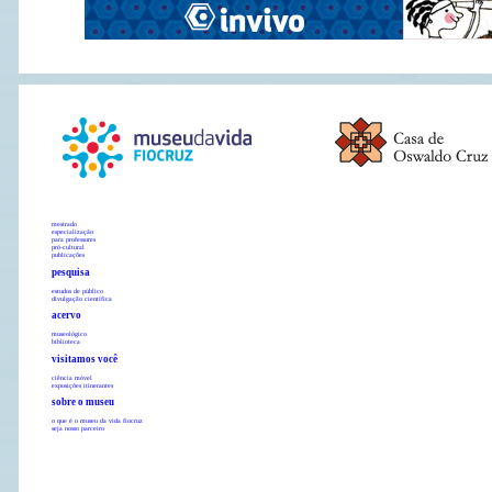
mestrado
especialização
para professores
pró-cultural
publicações
pesquisa
estudos de público
divulgação científica
acervo
museológico
biblioteca
visitamos você
ciência móvel
exposições itinerantes
sobre o museu
o que é o museu da vida fiocruz
seja nosso parceiro