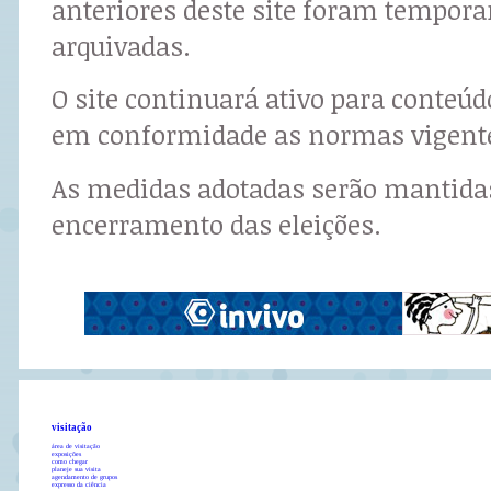
anteriores deste site foram tempor
arquivadas.
O site continuará ativo para conteú
em conformidade as normas vigent
As medidas adotadas serão mantidas
encerramento das eleições.
visitação
área de visitação
exposições
como chegar
planeje sua visita
agendamento de grupos
expresso da ciência