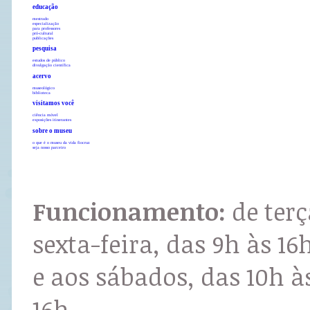
educação
mestrado
especialização
para professores
pró-cultural
publicações
pesquisa
estudos de público
divulgação científica
acervo
museológico
biblioteca
visitamos você
ciência móvel
exposições itinerantes
sobre o museu
o que é o museu da vida fiocruz
seja nosso parceiro
Funcionamento:
de terç
sexta-feira, das 9h às 16
e aos sábados, das 10h à
16h.