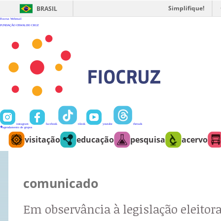
Ir
para
Simplifique!
BRASIL
o
conteúdo
Fiocruz
Webmail
FUNDAÇÃO OSWALDO CRUZ
instagram
facebook
tiktok
youtube
threads
agendamento de grupos
visitação
educação
pesquisa
acervo
comunicado
Em observância à legislação eleitora