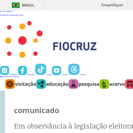
Ir
para
Simplifique!
BRASIL
o
conteúdo
Fiocruz
Webmail
FUNDAÇÃO OSWALDO CRUZ
instagram
facebook
tiktok
youtube
threads
agendamento de grupos
visitação
educação
pesquisa
acervo
comunicado
Em observância à legislação eleitora