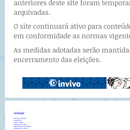
anteriores deste site foram tempor
arquivadas.
O site continuará ativo para conteú
em conformidade as normas vigent
As medidas adotadas serão mantidas
encerramento das eleições.
visitação
área de visitação
exposições
como chegar
planeje sua visita
agendamento de grupos
expresso da ciência