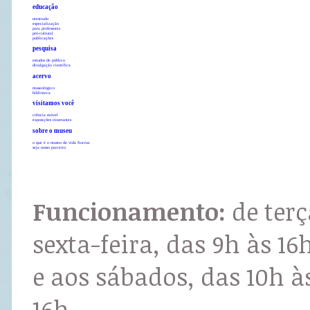
educação
mestrado
especialização
para professores
pró-cultural
publicações
pesquisa
estudos de público
divulgação científica
acervo
museológico
biblioteca
visitamos você
ciência móvel
exposições itinerantes
sobre o museu
o que é o museu da vida fiocruz
seja nosso parceiro
Funcionamento:
de terç
sexta-feira, das 9h às 16
e aos sábados, das 10h à
16h.