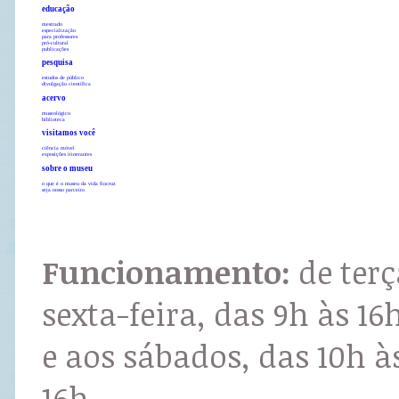
educação
mestrado
especialização
para professores
pró-cultural
publicações
pesquisa
estudos de público
divulgação científica
acervo
museológico
biblioteca
visitamos você
ciência móvel
exposições itinerantes
sobre o museu
o que é o museu da vida fiocruz
seja nosso parceiro
Funcionamento:
de terç
sexta-feira, das 9h às 16
e aos sábados, das 10h à
16h.