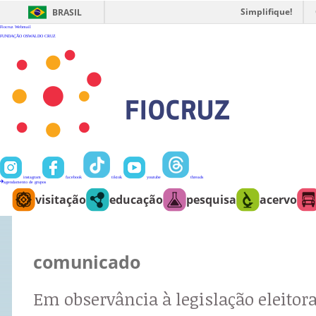
Ir
para
Simplifique!
BRASIL
o
conteúdo
Fiocruz
Webmail
FUNDAÇÃO OSWALDO CRUZ
instagram
facebook
tiktok
youtube
threads
agendamento de grupos
visitação
educação
pesquisa
acervo
comunicado
Em observância à legislação eleitora