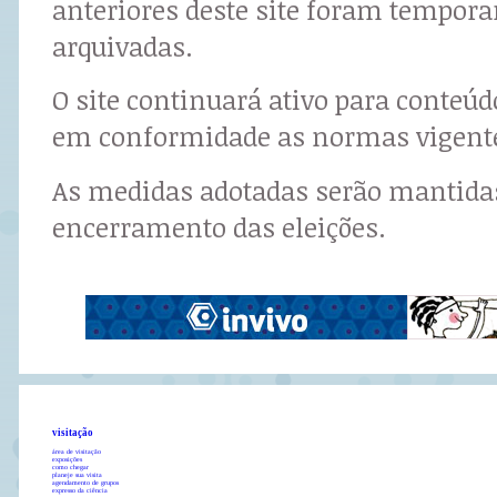
anteriores deste site foram tempor
arquivadas.
O site continuará ativo para conteú
em conformidade as normas vigent
As medidas adotadas serão mantidas
encerramento das eleições.
visitação
área de visitação
exposições
como chegar
planeje sua visita
agendamento de grupos
expresso da ciência