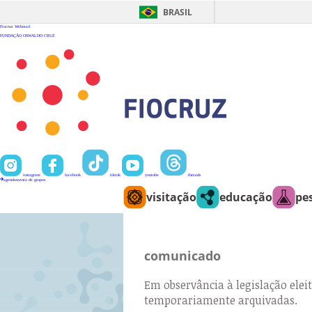
Ir
para
BRASIL
o
conteúdo
Fiocruz
Webmail
FUNDAÇÃO OSWALDO CRUZ
instagram
facebook
tiktok
youtube
threads
agendamento de grupos
visitação
educação
pe
comunicado
Em observância à legislação eleit
temporariamente arquivadas.