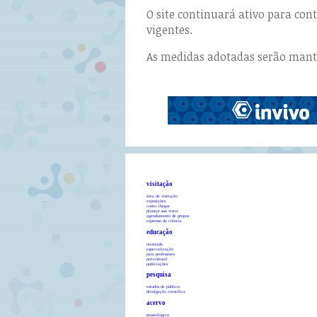
O site continuará ativo para co
vigentes.
As medidas adotadas serão manti
visitação
área de visitação
exposições
como chegar
planeje sua visita
agendamento de grupos
expresso da ciência
educação
mestrado
especialização
para professores
pró-cultural
publicações
pesquisa
estudos de público
divulgação científica
acervo
museológico