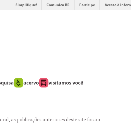
Simplifique!
Comunica BR
Participe
Acesso à infor
squisa
acervo
visitamos você
oral, as publicações anteriores deste site foram