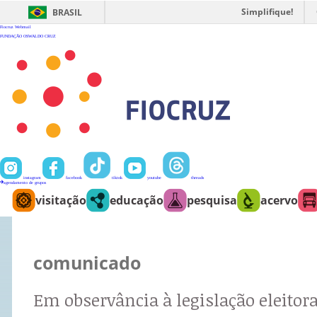
Ir
para
Simplifique!
BRASIL
o
conteúdo
Fiocruz
Webmail
FUNDAÇÃO OSWALDO CRUZ
instagram
facebook
tiktok
youtube
threads
agendamento de grupos
visitação
educação
pesquisa
acervo
comunicado
Em observância à legislação eleitora