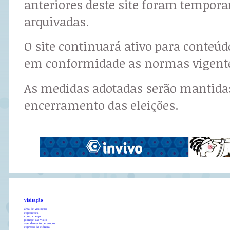
anteriores deste site foram tempor
arquivadas.
O site continuará ativo para conteú
em conformidade as normas vigent
As medidas adotadas serão mantidas
encerramento das eleições.
visitação
área de visitação
exposições
como chegar
planeje sua visita
agendamento de grupos
expresso da ciência