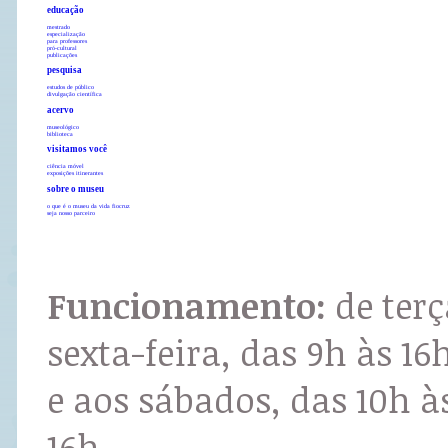
educação
mestrado
especialização
para professores
pró-cultural
publicações
pesquisa
estudos de público
divulgação científica
acervo
museológico
biblioteca
visitamos você
ciência móvel
exposições itinerantes
sobre o museu
o que é o museu da vida fiocruz
seja nosso parceiro
Funcionamento:
de terç
sexta-feira, das 9h às 16
e aos sábados, das 10h à
16h.