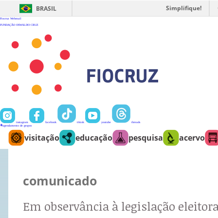
Ir
para
Simplifique!
BRASIL
o
conteúdo
Fiocruz
Webmail
FUNDAÇÃO OSWALDO CRUZ
instagram
facebook
tiktok
youtube
threads
agendamento de grupos
visitação
educação
pesquisa
acervo
comunicado
Em observância à legislação eleitora