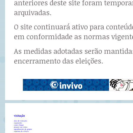
anteriores deste site foram tempor
arquivadas.
O site continuará ativo para conteú
em conformidade as normas vigent
As medidas adotadas serão mantidas
encerramento das eleições.
visitação
área de visitação
exposições
como chegar
planeje sua visita
agendamento de grupos
expresso da ciência