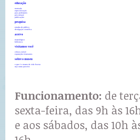
educação
mestrado
especialização
para professores
pró-cultural
publicações
pesquisa
estudos de público
divulgação científica
acervo
museológico
biblioteca
visitamos você
ciência móvel
exposições itinerantes
sobre o museu
o que é o museu da vida fiocruz
seja nosso parceiro
Funcionamento:
de terç
sexta-feira, das 9h às 16
e aos sábados, das 10h à
16h.