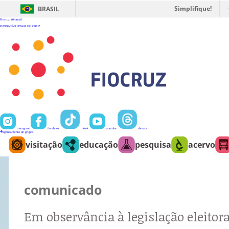
Ir
para
Simplifique!
BRASIL
o
conteúdo
Fiocruz
Webmail
FUNDAÇÃO OSWALDO CRUZ
instagram
facebook
tiktok
youtube
threads
agendamento de grupos
visitação
educação
pesquisa
acervo
comunicado
Em observância à legislação eleitora