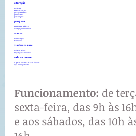
educação
mestrado
especialização
para professores
pró-cultural
publicações
pesquisa
estudos de público
divulgação científica
acervo
museológico
biblioteca
visitamos você
ciência móvel
exposições itinerantes
sobre o museu
o que é o museu da vida fiocruz
seja nosso parceiro
Funcionamento:
de terç
sexta-feira, das 9h às 16
e aos sábados, das 10h à
16h.