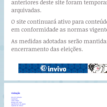
anteriores deste site foram tempor
arquivadas.
O site continuará ativo para conteú
em conformidade as normas vigent
As medidas adotadas serão mantidas
encerramento das eleições.
visitação
área de visitação
exposições
como chegar
planeje sua visita
agendamento de grupos
expresso da ciência