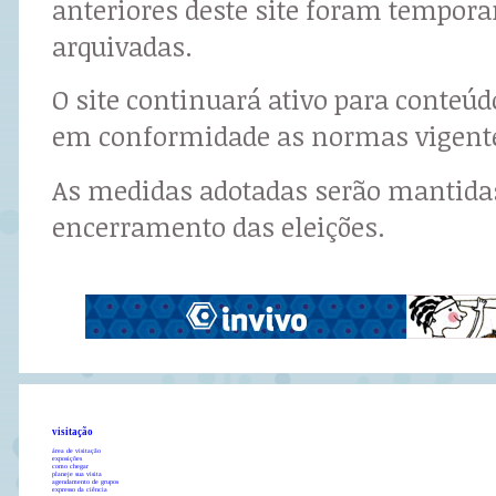
anteriores deste site foram tempor
arquivadas.
O site continuará ativo para conteú
em conformidade as normas vigent
As medidas adotadas serão mantidas
encerramento das eleições.
visitação
área de visitação
exposições
como chegar
planeje sua visita
agendamento de grupos
expresso da ciência