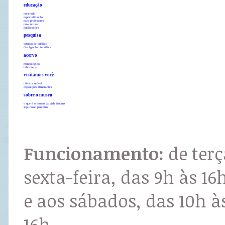
educação
mestrado
especialização
para professores
pró-cultural
publicações
pesquisa
estudos de público
divulgação científica
acervo
museológico
biblioteca
visitamos você
ciência móvel
exposições itinerantes
sobre o museu
o que é o museu da vida fiocruz
seja nosso parceiro
Funcionamento:
de terç
sexta-feira, das 9h às 16
e aos sábados, das 10h à
16h.