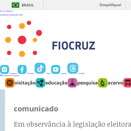
Ir
para
Simplifique!
BRASIL
o
conteúdo
Fiocruz
Webmail
FUNDAÇÃO OSWALDO CRUZ
instagram
facebook
tiktok
youtube
threads
agendamento de grupos
visitação
educação
pesquisa
acervo
comunicado
Em observância à legislação eleitora