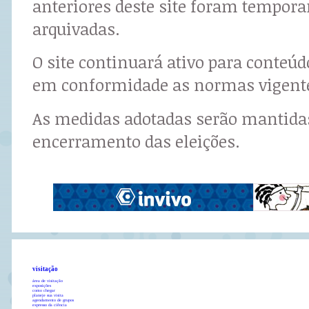
anteriores deste site foram tempor
arquivadas.
O site continuará ativo para conteú
em conformidade as normas vigent
As medidas adotadas serão mantidas
encerramento das eleições.
visitação
área de visitação
exposições
como chegar
planeje sua visita
agendamento de grupos
expresso da ciência