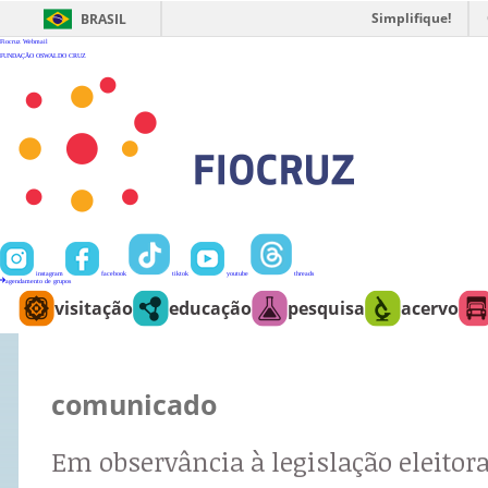
Ir
para
Simplifique!
BRASIL
o
conteúdo
Fiocruz
Webmail
FUNDAÇÃO OSWALDO CRUZ
instagram
facebook
tiktok
youtube
threads
agendamento de grupos
visitação
educação
pesquisa
acervo
comunicado
Em observância à legislação eleitora