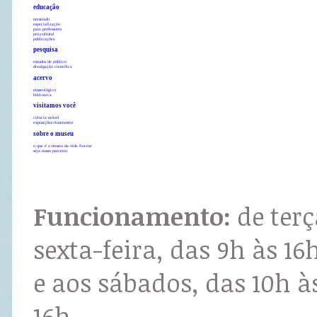
educação
mestrado
especialização
para professores
pró-cultural
publicações
pesquisa
estudos de público
divulgação científica
acervo
museológico
biblioteca
visitamos você
ciência móvel
exposições itinerantes
sobre o museu
o que é o museu da vida fiocruz
seja nosso parceiro
Funcionamento:
de terç
sexta-feira, das 9h às 16
e aos sábados, das 10h à
16h.