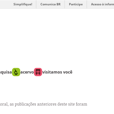
Simplifique!
Comunica BR
Participe
Acesso à infor
squisa
acervo
visitamos você
oral, as publicações anteriores deste site foram