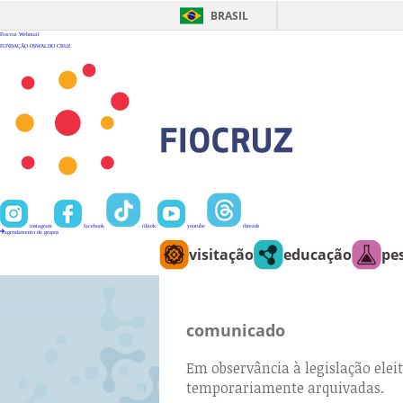
Ir
para
BRASIL
o
conteúdo
Fiocruz
Webmail
FUNDAÇÃO OSWALDO CRUZ
instagram
facebook
tiktok
youtube
threads
agendamento de grupos
visitação
educação
pe
comunicado
Em observância à legislação eleit
temporariamente arquivadas.