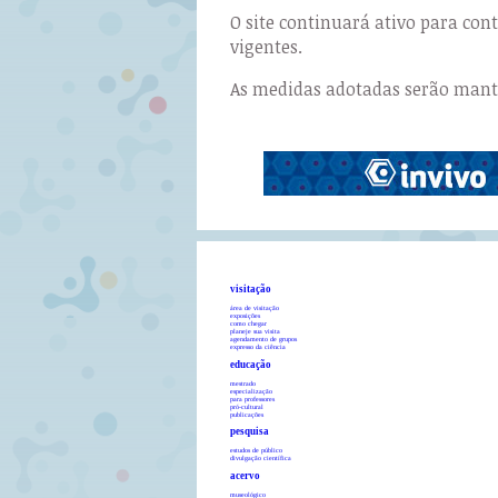
O site continuará ativo para co
vigentes.
As medidas adotadas serão manti
visitação
área de visitação
exposições
como chegar
planeje sua visita
agendamento de grupos
expresso da ciência
educação
mestrado
especialização
para professores
pró-cultural
publicações
pesquisa
estudos de público
divulgação científica
acervo
museológico