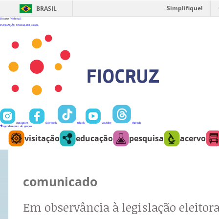
Ir
para
Simplifique!
BRASIL
o
conteúdo
Fiocruz
Webmail
FUNDAÇÃO OSWALDO CRUZ
instagram
facebook
tiktok
youtube
threads
agendamento de grupos
visitação
educação
pesquisa
acervo
comunicado
Em observância à legislação eleitora