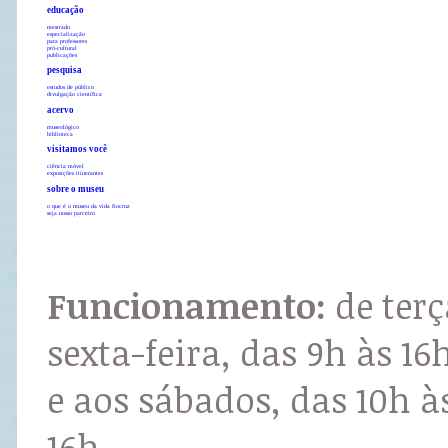
educação
mestrado
especialização
para professores
pró-cultural
publicações
pesquisa
estudos de público
divulgação científica
acervo
museológico
biblioteca
visitamos você
ciência móvel
exposições itinerantes
sobre o museu
o que é o museu da vida fiocruz
seja nosso parceiro
Funcionamento:
de terç
sexta-feira, das 9h às 16
e aos sábados, das 10h à
16h.