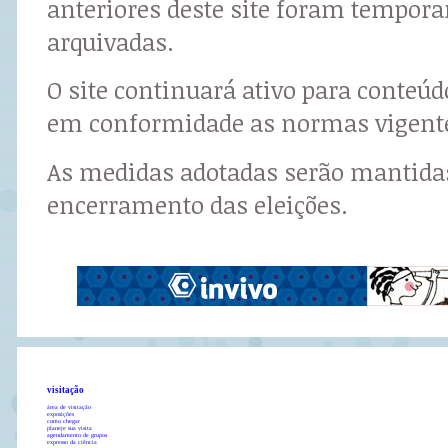
anteriores deste site foram tempor
arquivadas.
O site continuará ativo para conteú
em conformidade as normas vigent
As medidas adotadas serão mantidas
encerramento das eleições.
visitação
área de visitação
exposições
como chegar
planeje sua visita
agendamento de grupos
expresso da ciência