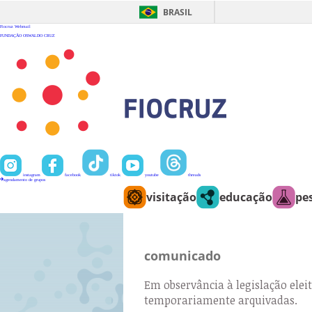
Ir
para
BRASIL
o
conteúdo
Fiocruz
Webmail
FUNDAÇÃO OSWALDO CRUZ
instagram
facebook
tiktok
youtube
threads
agendamento de grupos
visitação
educação
pe
comunicado
Em observância à legislação eleit
temporariamente arquivadas.