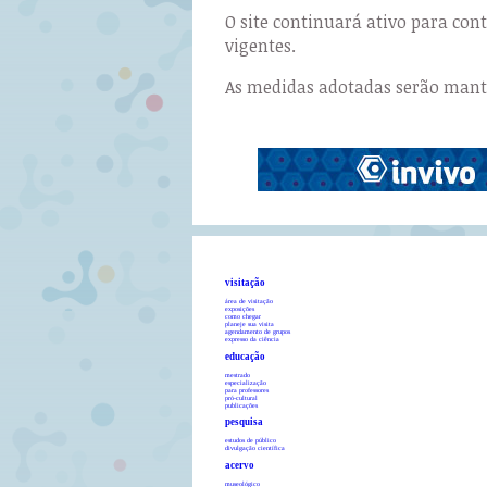
O site continuará ativo para co
vigentes.
As medidas adotadas serão manti
visitação
área de visitação
exposições
como chegar
planeje sua visita
agendamento de grupos
expresso da ciência
educação
mestrado
especialização
para professores
pró-cultural
publicações
pesquisa
estudos de público
divulgação científica
acervo
museológico