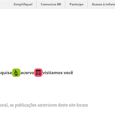
Simplifique!
Comunica BR
Participe
Acesso à infor
squisa
acervo
visitamos você
oral, as publicações anteriores deste site foram