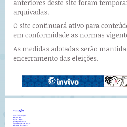
anteriores deste site foram tempor
arquivadas.
O site continuará ativo para conteú
em conformidade as normas vigent
As medidas adotadas serão mantidas
encerramento das eleições.
visitação
área de visitação
exposições
como chegar
planeje sua visita
agendamento de grupos
expresso da ciência