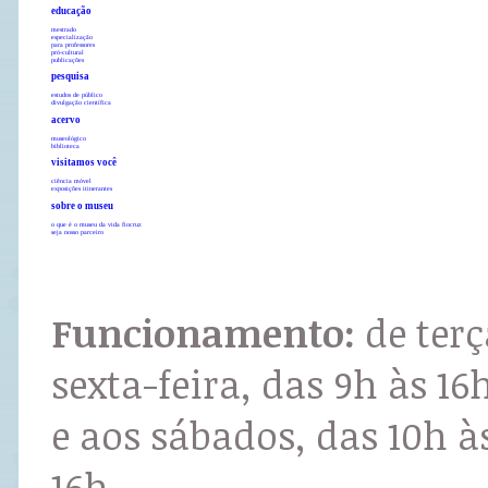
educação
mestrado
especialização
para professores
pró-cultural
publicações
pesquisa
estudos de público
divulgação científica
acervo
museológico
biblioteca
visitamos você
ciência móvel
exposições itinerantes
sobre o museu
o que é o museu da vida fiocruz
seja nosso parceiro
Funcionamento:
de terç
sexta-feira, das 9h às 16
e aos sábados, das 10h à
16h.