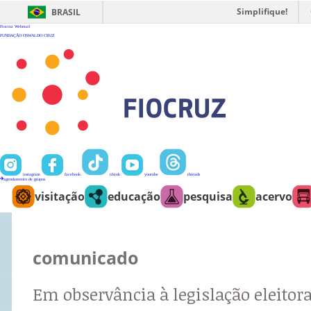
Ir
para
Simplifique!
BRASIL
o
conteúdo
Fiocruz
Webmail
FUNDAÇÃO OSWALDO CRUZ
instagram
facebook
tiktok
youtube
threads
agendamento de grupos
visitação
educação
pesquisa
acervo
comunicado
Em observância à legislação eleitora