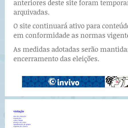
anteriores deste site foram tempor
arquivadas.
O site continuará ativo para conteú
em conformidade as normas vigent
As medidas adotadas serão mantidas
encerramento das eleições.
visitação
área de visitação
exposições
como chegar
planeje sua visita
agendamento de grupos
expresso da ciência