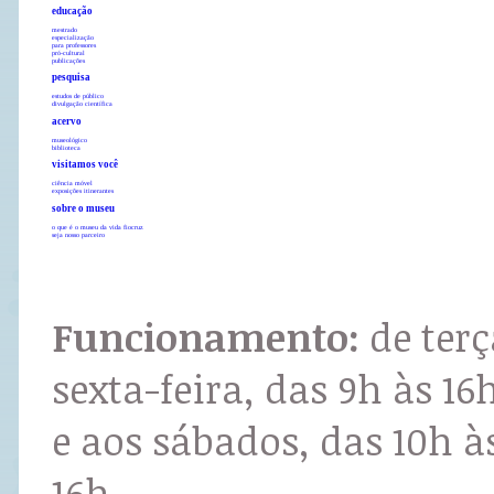
educação
mestrado
especialização
para professores
pró-cultural
publicações
pesquisa
estudos de público
divulgação científica
acervo
museológico
biblioteca
visitamos você
ciência móvel
exposições itinerantes
sobre o museu
o que é o museu da vida fiocruz
seja nosso parceiro
Funcionamento:
de terç
sexta-feira, das 9h às 16
e aos sábados, das 10h à
16h.