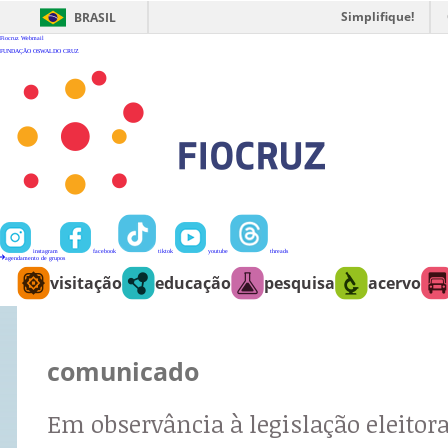
Ir
para
Simplifique!
BRASIL
o
conteúdo
Fiocruz
Webmail
FUNDAÇÃO OSWALDO CRUZ
instagram
facebook
tiktok
youtube
threads
agendamento de grupos
visitação
educação
pesquisa
acervo
comunicado
Em observância à legislação eleitora