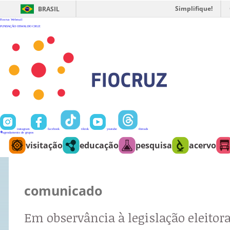
Ir
para
Simplifique!
BRASIL
o
conteúdo
Fiocruz
Webmail
FUNDAÇÃO OSWALDO CRUZ
instagram
facebook
tiktok
youtube
threads
agendamento de grupos
visitação
educação
pesquisa
acervo
comunicado
Em observância à legislação eleitora