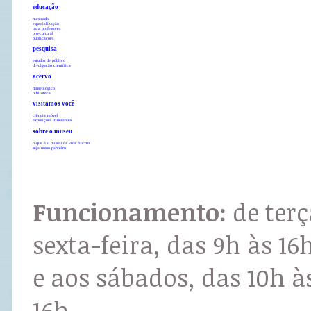
educação
mestrado
especialização
para professores
pró-cultural
publicações
pesquisa
estudos de público
divulgação científica
acervo
museológico
biblioteca
visitamos você
ciência móvel
exposições itinerantes
sobre o museu
o que é o museu da vida fiocruz
seja nosso parceiro
Funcionamento:
de terç
sexta-feira, das 9h às 16
e aos sábados, das 10h à
16h.