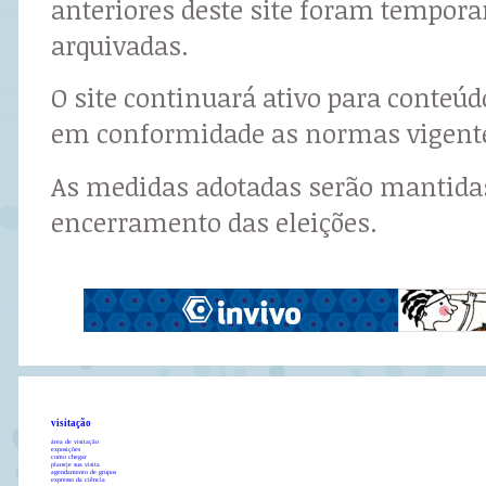
anteriores deste site foram tempor
arquivadas.
O site continuará ativo para conteú
em conformidade as normas vigent
As medidas adotadas serão mantidas
encerramento das eleições.
visitação
área de visitação
exposições
como chegar
planeje sua visita
agendamento de grupos
expresso da ciência