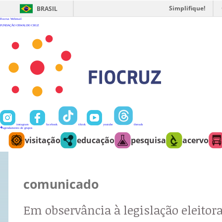
Ir
para
Simplifique!
BRASIL
o
conteúdo
Fiocruz
Webmail
FUNDAÇÃO OSWALDO CRUZ
instagram
facebook
tiktok
youtube
threads
agendamento de grupos
visitação
educação
pesquisa
acervo
comunicado
Em observância à legislação eleitora