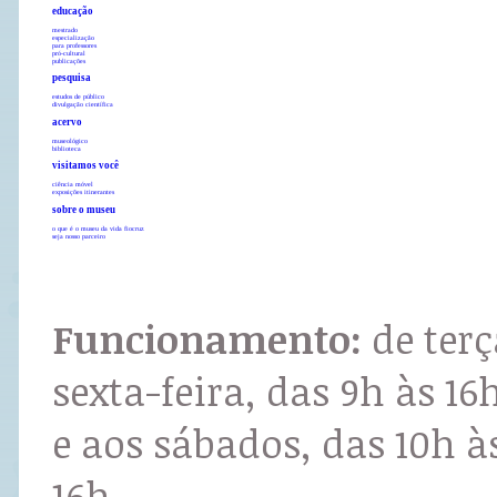
educação
mestrado
especialização
para professores
pró-cultural
publicações
pesquisa
estudos de público
divulgação científica
acervo
museológico
biblioteca
visitamos você
ciência móvel
exposições itinerantes
sobre o museu
o que é o museu da vida fiocruz
seja nosso parceiro
Funcionamento:
de terç
sexta-feira, das 9h às 16
e aos sábados, das 10h à
16h.