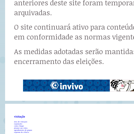
anteriores deste site foram tempor
arquivadas.
O site continuará ativo para conteú
em conformidade as normas vigent
As medidas adotadas serão mantidas
encerramento das eleições.
visitação
área de visitação
exposições
como chegar
planeje sua visita
agendamento de grupos
expresso da ciência