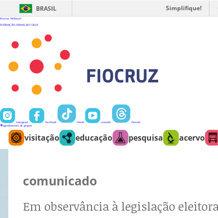
Ir
para
Simplifique!
BRASIL
o
conteúdo
Fiocruz
Webmail
FUNDAÇÃO OSWALDO CRUZ
instagram
facebook
tiktok
youtube
threads
agendamento de grupos
visitação
educação
pesquisa
acervo
comunicado
Em observância à legislação eleitora