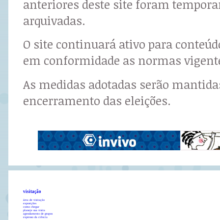
anteriores deste site foram tempor
arquivadas.
O site continuará ativo para conteú
em conformidade as normas vigent
As medidas adotadas serão mantidas
encerramento das eleições.
visitação
área de visitação
exposições
como chegar
planeje sua visita
agendamento de grupos
expresso da ciência