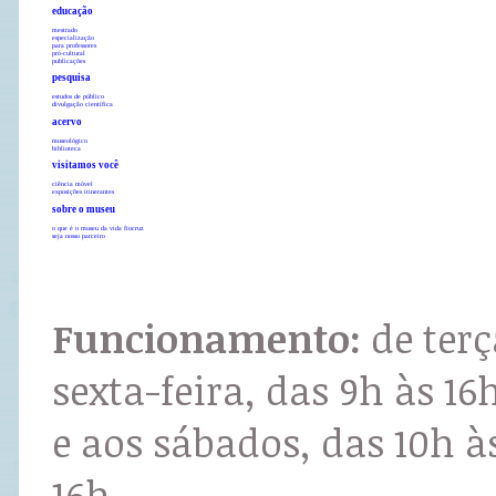
educação
mestrado
especialização
para professores
pró-cultural
publicações
pesquisa
estudos de público
divulgação científica
acervo
museológico
biblioteca
visitamos você
ciência móvel
exposições itinerantes
sobre o museu
o que é o museu da vida fiocruz
seja nosso parceiro
Funcionamento:
de terç
sexta-feira, das 9h às 16
e aos sábados, das 10h à
16h.