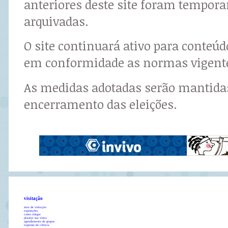
anteriores deste site foram tempor
arquivadas.
O site continuará ativo para conteú
em conformidade as normas vigent
As medidas adotadas serão mantidas
encerramento das eleições.
visitação
área de visitação
exposições
como chegar
planeje sua visita
agendamento de grupos
expresso da ciência