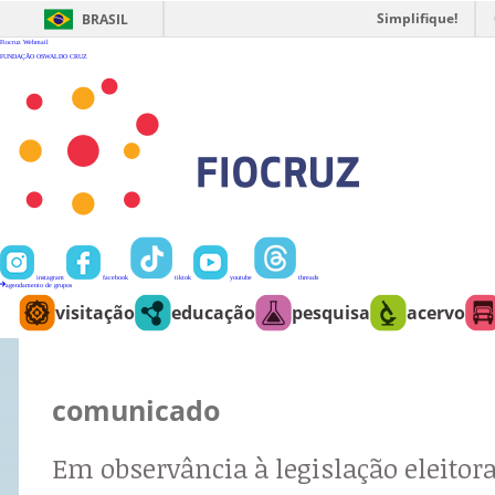
Ir
para
Simplifique!
BRASIL
o
conteúdo
Fiocruz
Webmail
FUNDAÇÃO OSWALDO CRUZ
instagram
facebook
tiktok
youtube
threads
agendamento de grupos
visitação
educação
pesquisa
acervo
comunicado
Em observância à legislação eleitora