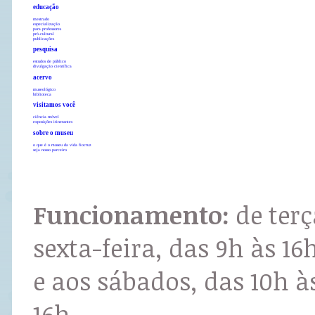
educação
mestrado
especialização
para professores
pró-cultural
publicações
pesquisa
estudos de público
divulgação científica
acervo
museológico
biblioteca
visitamos você
ciência móvel
exposições itinerantes
sobre o museu
o que é o museu da vida fiocruz
seja nosso parceiro
Funcionamento:
de terç
sexta-feira, das 9h às 16
e aos sábados, das 10h à
16h.