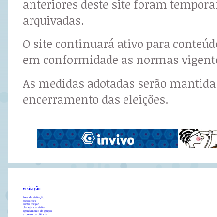
anteriores deste site foram tempor
arquivadas.
O site continuará ativo para conteú
em conformidade as normas vigent
As medidas adotadas serão mantidas
encerramento das eleições.
visitação
área de visitação
exposições
como chegar
planeje sua visita
agendamento de grupos
expresso da ciência