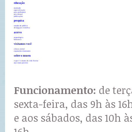
educação
mestrado
especialização
para professores
pró-cultural
publicações
pesquisa
estudos de público
divulgação científica
acervo
museológico
biblioteca
visitamos você
ciência móvel
exposições itinerantes
sobre o museu
o que é o museu da vida fiocruz
seja nosso parceiro
Funcionamento:
de terç
sexta-feira, das 9h às 16
e aos sábados, das 10h à
16h.