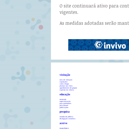
O site continuará ativo para co
vigentes.
As medidas adotadas serão manti
visitação
área de visitação
exposições
como chegar
planeje sua visita
agendamento de grupos
expresso da ciência
educação
mestrado
especialização
para professores
pró-cultural
publicações
pesquisa
estudos de público
divulgação científica
acervo
museológico