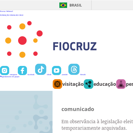
Ir
para
BRASIL
o
conteúdo
Fiocruz
Webmail
FUNDAÇÃO OSWALDO CRUZ
instagram
facebook
tiktok
youtube
threads
agendamento de grupos
visitação
educação
pe
comunicado
Em observância à legislação eleit
temporariamente arquivadas.