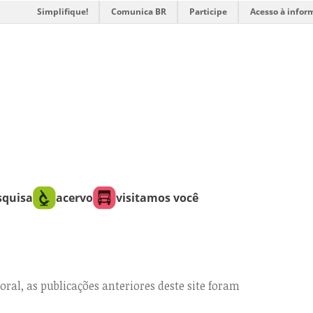
Simplifique!
Comunica BR
Participe
Acesso à infor
squisa
acervo
visitamos você
oral, as publicações anteriores deste site foram