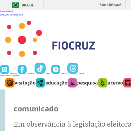
Ir
para
Simplifique!
BRASIL
o
conteúdo
Fiocruz
Webmail
FUNDAÇÃO OSWALDO CRUZ
instagram
facebook
tiktok
youtube
threads
agendamento de grupos
visitação
educação
pesquisa
acervo
comunicado
Em observância à legislação eleitora