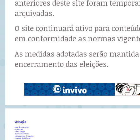
anteriores deste site foram tempor
arquivadas.
O site continuará ativo para conteú
em conformidade as normas vigent
As medidas adotadas serão mantidas
encerramento das eleições.
visitação
área de visitação
exposições
como chegar
planeje sua visita
agendamento de grupos
expresso da ciência