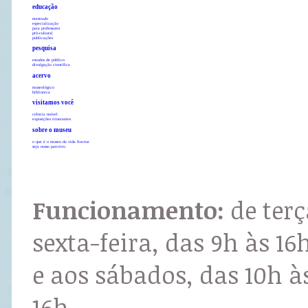
educação
mestrado
especialização
para professores
pró-cultural
publicações
pesquisa
estudos de público
divulgação científica
acervo
museológico
biblioteca
visitamos você
ciência móvel
exposições itinerantes
sobre o museu
o que é o museu da vida fiocruz
seja nosso parceiro
Funcionamento:
de terç
sexta-feira, das 9h às 16
e aos sábados, das 10h à
16h.