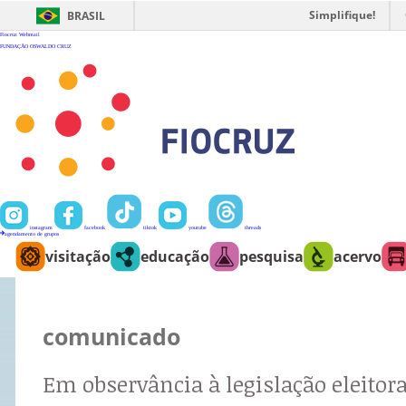
Ir
para
Simplifique!
BRASIL
o
conteúdo
Fiocruz
Webmail
FUNDAÇÃO OSWALDO CRUZ
instagram
facebook
tiktok
youtube
threads
agendamento de grupos
visitação
educação
pesquisa
acervo
comunicado
Em observância à legislação eleitora