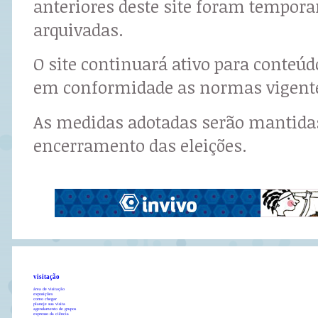
anteriores deste site foram tempor
arquivadas.
O site continuará ativo para conteú
em conformidade as normas vigent
As medidas adotadas serão mantidas
encerramento das eleições.
visitação
área de visitação
exposições
como chegar
planeje sua visita
agendamento de grupos
expresso da ciência