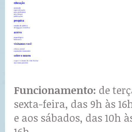
educação
mestrado
especialização
para professores
pró-cultural
publicações
pesquisa
estudos de público
divulgação científica
acervo
museológico
biblioteca
visitamos você
ciência móvel
exposições itinerantes
sobre o museu
o que é o museu da vida fiocruz
seja nosso parceiro
Funcionamento:
de terç
sexta-feira, das 9h às 16
e aos sábados, das 10h à
16h.