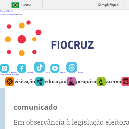
Ir
para
Simplifique!
BRASIL
o
conteúdo
Fiocruz
Webmail
FUNDAÇÃO OSWALDO CRUZ
instagram
facebook
tiktok
youtube
threads
agendamento de grupos
visitação
educação
pesquisa
acervo
comunicado
Em observância à legislação eleitora