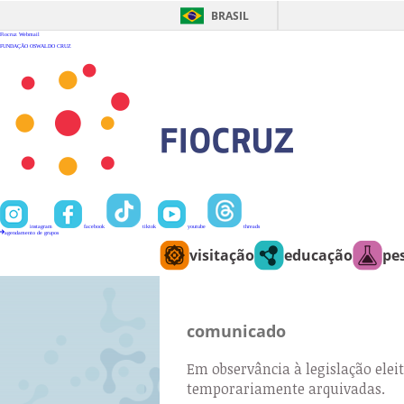
Ir
para
BRASIL
o
conteúdo
Fiocruz
Webmail
FUNDAÇÃO OSWALDO CRUZ
instagram
facebook
tiktok
youtube
threads
agendamento de grupos
visitação
educação
pe
comunicado
Em observância à legislação eleit
temporariamente arquivadas.