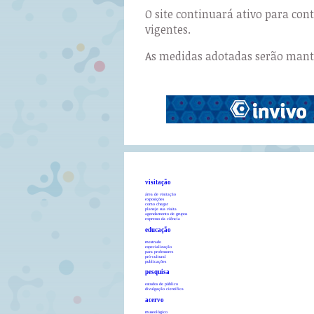
O site continuará ativo para co
vigentes.
As medidas adotadas serão manti
visitação
área de visitação
exposições
como chegar
planeje sua visita
agendamento de grupos
expresso da ciência
educação
mestrado
especialização
para professores
pró-cultural
publicações
pesquisa
estudos de público
divulgação científica
acervo
museológico