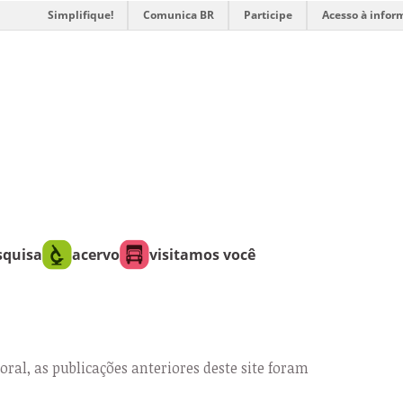
Simplifique!
Comunica BR
Participe
Acesso à infor
squisa
acervo
visitamos você
oral, as publicações anteriores deste site foram