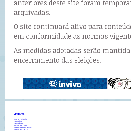
anteriores deste site foram tempor
arquivadas.
O site continuará ativo para conteú
em conformidade as normas vigent
As medidas adotadas serão mantidas
encerramento das eleições.
visitação
área de visitação
exposições
como chegar
planeje sua visita
agendamento de grupos
expresso da ciência