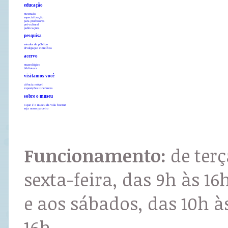
educação
mestrado
especialização
para professores
pró-cultural
publicações
pesquisa
estudos de público
divulgação científica
acervo
museológico
biblioteca
visitamos você
ciência móvel
exposições itinerantes
sobre o museu
o que é o museu da vida fiocruz
seja nosso parceiro
Funcionamento:
de terç
sexta-feira, das 9h às 16
e aos sábados, das 10h à
16h.