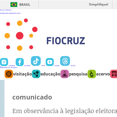
Ir
para
Simplifique!
BRASIL
o
conteúdo
Fiocruz
Webmail
FUNDAÇÃO OSWALDO CRUZ
instagram
facebook
tiktok
youtube
threads
agendamento de grupos
visitação
educação
pesquisa
acervo
comunicado
Em observância à legislação eleitora