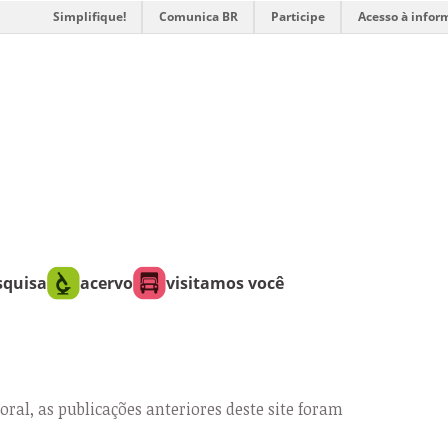
Simplifique!
Comunica BR
Participe
Acesso à infor
squisa
acervo
visitamos você
oral, as publicações anteriores deste site foram