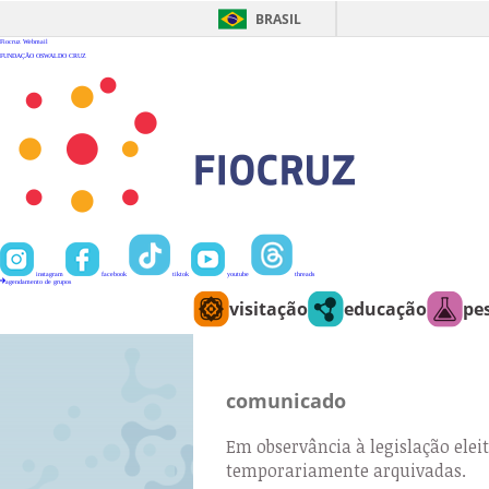
Ir
para
BRASIL
o
conteúdo
Fiocruz
Webmail
FUNDAÇÃO OSWALDO CRUZ
instagram
facebook
tiktok
youtube
threads
agendamento de grupos
visitação
educação
pe
comunicado
Em observância à legislação eleit
temporariamente arquivadas.