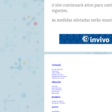
O site continuará ativo para co
vigentes.
As medidas adotadas serão manti
visitação
área de visitação
exposições
como chegar
planeje sua visita
agendamento de grupos
expresso da ciência
educação
mestrado
especialização
para professores
pró-cultural
publicações
pesquisa
estudos de público
divulgação científica
acervo
museológico