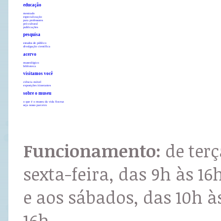
educação
mestrado
especialização
para professores
pró-cultural
publicações
pesquisa
estudos de público
divulgação científica
acervo
museológico
biblioteca
visitamos você
ciência móvel
exposições itinerantes
sobre o museu
o que é o museu da vida fiocruz
seja nosso parceiro
Funcionamento:
de terç
sexta-feira, das 9h às 16
e aos sábados, das 10h à
16h.