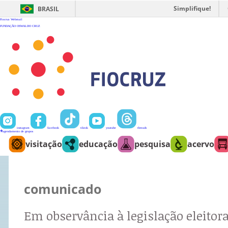
Ir
para
Simplifique!
BRASIL
o
conteúdo
Fiocruz
Webmail
FUNDAÇÃO OSWALDO CRUZ
instagram
facebook
tiktok
youtube
threads
agendamento de grupos
visitação
educação
pesquisa
acervo
comunicado
Em observância à legislação eleitora