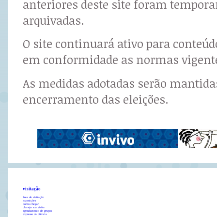
anteriores deste site foram tempor
arquivadas.
O site continuará ativo para conteú
em conformidade as normas vigent
As medidas adotadas serão mantidas
encerramento das eleições.
visitação
área de visitação
exposições
como chegar
planeje sua visita
agendamento de grupos
expresso da ciência